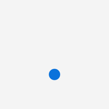
Tinggalkan Balasan
Alamat email Anda tidak akan dipublikasikan.
Ruas yang
wajib ditandai
*
Komentar
*
Nama
*