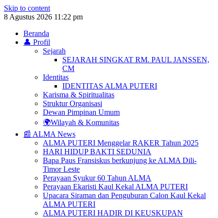
Skip to content
8 Agustus 2026
11:22 pm
Beranda
👤 Profil
Sejarah
SEJARAH SINGKAT RM. PAUL JANSSEN,
CM
Identitas
IDENTITAS ALMA PUTERI
Karisma & Spiritualitas
Struktur Organisasi
Dewan Pimpinan Umum
🌍Wilayah & Komunitas
📰 ALMA News
ALMA PUTERI Menggelar RAKER Tahun 2025
HARI HIDUP BAKTI SEDUNIA
Bapa Paus Fransiskus berkunjung ke ALMA Dili-
Timor Leste
Perayaan Syukur 60 Tahun ALMA
Perayaan Ekaristi Kaul Kekal ALMA PUTERI
Upacara Siraman dan Penguburan Calon Kaul Kekal
ALMA PUTERI
ALMA PUTERI HADIR DI KEUSKUPAN