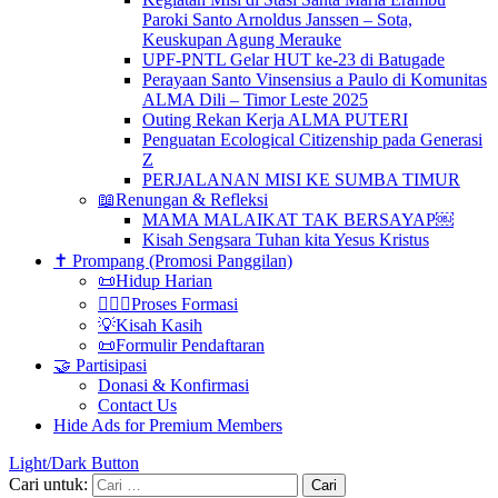
Paroki Santo Arnoldus Janssen – Sota,
Keuskupan Agung Merauke
UPF-PNTL Gelar HUT ke-23 di Batugade
Perayaan Santo Vinsensius a Paulo di Komunitas
ALMA Dili – Timor Leste 2025
Outing Rekan Kerja ALMA PUTERI
Penguatan Ecological Citizenship pada Generasi
Z
PERJALANAN MISI KE SUMBA TIMUR
📖Renungan & Refleksi
MAMA MALAIKAT TAK BERSAYAP￼
Kisah Sengsara Tuhan kita Yesus Kristus
✝️ Prompang (Promosi Panggilan)
📜Hidup Harian
🚶‍♀️✨Proses Formasi
💡Kisah Kasih
📜Formulir Pendaftaran
🤝 Partisipasi
Donasi & Konfirmasi
Contact Us
Hide Ads for Premium Members
Light/Dark Button
Cari untuk: