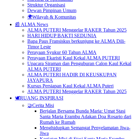
Struktur Organisasi
Dewan Pimpinan Umum
🌍Wilayah & Komunitas
📰 ALMA News
ALMA PUTERI Menggelar RAKER Tahun 2025
HARI HIDUP BAKTI SEDUNIA
Bapa Paus Fransiskus berkunjung ke ALMA Dili-
Timor Leste
Perayaan Syukur 60 Tahun ALMA
Perayaan Ekaristi Kaul Kekal ALMA PUTERI
Upacara Siraman dan Penguburan Calon Kaul Kekal
ALMA PUTERI
ALMA PUTERI HADIR DI KEUSKUPAN
JAYAPURA
Kursus Persiapan Kaul Kekal ALMA Puteri
ALMA PUTERI Menggelar RAKER Tahun 2025
🕊️RUANG INSPIRASI
🤝Cerita Misi
Berjalan Bersama Bunda Maria: Umat Stasi
Santa Maria Erambu Adakan Doa Rosario dari
Rumah ke Rumah
Menghidupkan Semangat Penyelamatan Jiwa-
Jiwa
Kegiatan Misi di Stasi Santa Maria Erambu