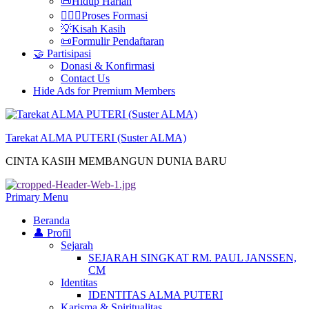
📜Hidup Harian
🚶‍♀️✨Proses Formasi
💡Kisah Kasih
📜Formulir Pendaftaran
🤝 Partisipasi
Donasi & Konfirmasi
Contact Us
Hide Ads for Premium Members
Tarekat ALMA PUTERI (Suster ALMA)
CINTA KASIH MEMBANGUN DUNIA BARU
Primary Menu
Beranda
👤 Profil
Sejarah
SEJARAH SINGKAT RM. PAUL JANSSEN,
CM
Identitas
IDENTITAS ALMA PUTERI
Karisma & Spiritualitas