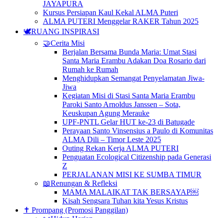
JAYAPURA
Kursus Persiapan Kaul Kekal ALMA Puteri
ALMA PUTERI Menggelar RAKER Tahun 2025
🕊️RUANG INSPIRASI
🤝Cerita Misi
Berjalan Bersama Bunda Maria: Umat Stasi
Santa Maria Erambu Adakan Doa Rosario dari
Rumah ke Rumah
Menghidupkan Semangat Penyelamatan Jiwa-
Jiwa
Kegiatan Misi di Stasi Santa Maria Erambu
Paroki Santo Arnoldus Janssen – Sota,
Keuskupan Agung Merauke
UPF-PNTL Gelar HUT ke-23 di Batugade
Perayaan Santo Vinsensius a Paulo di Komunitas
ALMA Dili – Timor Leste 2025
Outing Rekan Kerja ALMA PUTERI
Penguatan Ecological Citizenship pada Generasi
Z
PERJALANAN MISI KE SUMBA TIMUR
📖Renungan & Refleksi
MAMA MALAIKAT TAK BERSAYAP￼
Kisah Sengsara Tuhan kita Yesus Kristus
✝️ Prompang (Promosi Panggilan)