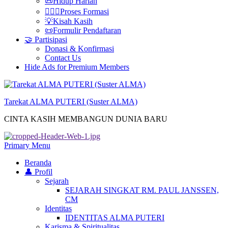
📜Hidup Harian
🚶‍♀️✨Proses Formasi
💡Kisah Kasih
📜Formulir Pendaftaran
🤝 Partisipasi
Donasi & Konfirmasi
Contact Us
Hide Ads for Premium Members
Tarekat ALMA PUTERI (Suster ALMA)
CINTA KASIH MEMBANGUN DUNIA BARU
Primary Menu
Beranda
👤 Profil
Sejarah
SEJARAH SINGKAT RM. PAUL JANSSEN,
CM
Identitas
IDENTITAS ALMA PUTERI
Karisma & Spiritualitas