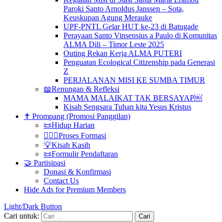
Paroki Santo Arnoldus Janssen – Sota,
Keuskupan Agung Merauke
UPF-PNTL Gelar HUT ke-23 di Batugade
Perayaan Santo Vinsensius a Paulo di Komunitas
ALMA Dili – Timor Leste 2025
Outing Rekan Kerja ALMA PUTERI
Penguatan Ecological Citizenship pada Generasi
Z
PERJALANAN MISI KE SUMBA TIMUR
📖Renungan & Refleksi
MAMA MALAIKAT TAK BERSAYAP￼
Kisah Sengsara Tuhan kita Yesus Kristus
✝️ Prompang (Promosi Panggilan)
📜Hidup Harian
🚶‍♀️✨Proses Formasi
💡Kisah Kasih
📜Formulir Pendaftaran
🤝 Partisipasi
Donasi & Konfirmasi
Contact Us
Hide Ads for Premium Members
Light/Dark Button
Cari untuk: