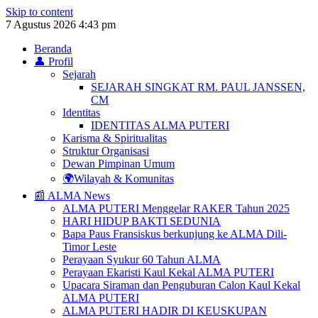
Skip to content
7 Agustus 2026
4:43 pm
Beranda
👤 Profil
Sejarah
SEJARAH SINGKAT RM. PAUL JANSSEN,
CM
Identitas
IDENTITAS ALMA PUTERI
Karisma & Spiritualitas
Struktur Organisasi
Dewan Pimpinan Umum
🌍Wilayah & Komunitas
📰 ALMA News
ALMA PUTERI Menggelar RAKER Tahun 2025
HARI HIDUP BAKTI SEDUNIA
Bapa Paus Fransiskus berkunjung ke ALMA Dili-
Timor Leste
Perayaan Syukur 60 Tahun ALMA
Perayaan Ekaristi Kaul Kekal ALMA PUTERI
Upacara Siraman dan Penguburan Calon Kaul Kekal
ALMA PUTERI
ALMA PUTERI HADIR DI KEUSKUPAN