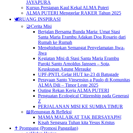
JAYAPURA
Kursus Persiapan Kaul Kekal ALMA Puteri
ALMA PUTERI Menggelar RAKER Tahun 2025
🕊️RUANG INSPIRASI
🤝Cerita Misi
Berjalan Bersama Bunda Maria: Umat Stasi
Santa Maria Erambu Adakan Doa Rosario dari
Rumah ke Rumah
Menghidupkan Semangat Penyelamatan Jiwa-
Jiwa
Kegiatan Misi di Stasi Santa Maria Erambu
Paroki Santo Arnoldus Janssen – Sota,
Keuskupan Agung Merauke
UPF-PNTL Gelar HUT ke-23 di Batugade
Perayaan Santo Vinsensius a Paulo di Komunitas
ALMA Dili – Timor Leste 2025
Outing Rekan Kerja ALMA PUTERI
Penguatan Ecological Citizenship pada Generasi
Z
PERJALANAN MISI KE SUMBA TIMUR
📖Renungan & Refleksi
MAMA MALAIKAT TAK BERSAYAP￼
Kisah Sengsara Tuhan kita Yesus Kristus
✝️ Prompang (Promosi Panggilan)