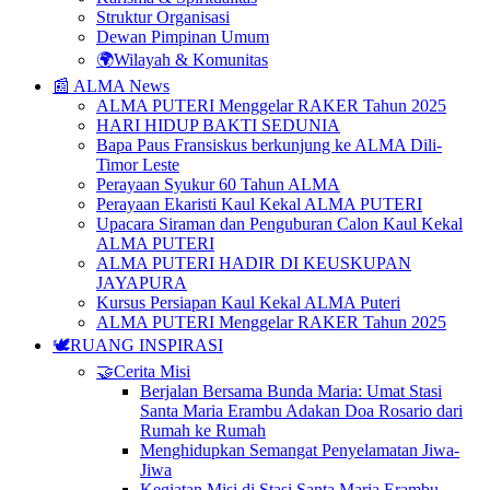
Struktur Organisasi
Dewan Pimpinan Umum
🌍Wilayah & Komunitas
📰 ALMA News
ALMA PUTERI Menggelar RAKER Tahun 2025
HARI HIDUP BAKTI SEDUNIA
Bapa Paus Fransiskus berkunjung ke ALMA Dili-
Timor Leste
Perayaan Syukur 60 Tahun ALMA
Perayaan Ekaristi Kaul Kekal ALMA PUTERI
Upacara Siraman dan Penguburan Calon Kaul Kekal
ALMA PUTERI
ALMA PUTERI HADIR DI KEUSKUPAN
JAYAPURA
Kursus Persiapan Kaul Kekal ALMA Puteri
ALMA PUTERI Menggelar RAKER Tahun 2025
🕊️RUANG INSPIRASI
🤝Cerita Misi
Berjalan Bersama Bunda Maria: Umat Stasi
Santa Maria Erambu Adakan Doa Rosario dari
Rumah ke Rumah
Menghidupkan Semangat Penyelamatan Jiwa-
Jiwa
Kegiatan Misi di Stasi Santa Maria Erambu